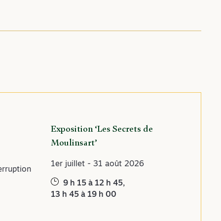
Exposition ‘Les Secrets de
Moulinsart’
1er juillet - 31 août 2026
erruption
9 h 15 à 12 h 45,
13 h 45 à 19 h 00