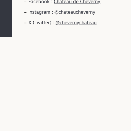
Facebook :
Château de Cheverny
Instagram :
@chateaucheverny
X (Twitter) :
@chevernychateau
Poursuivez la découve
Informat
Notre dom
jours de l
Actuellem
Château de Cheverny
est possi
sans inter
Avenue du Château
41700 CHEVERNY