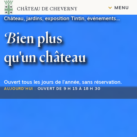
Contenu
MENU
CHÂTEAU DE CHEVERNY
Château, jardins, exposition Tintin, événements…
Bien plus
qu'un château
Ouvert tous les jours de l'année, sans réservation.
AUJOURD’HUI :
OUVERT DE 9 H 15 À 18 H 30