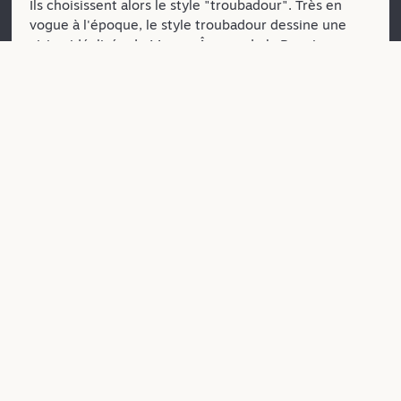
Ils choisissent alors le style "troubadour". Très en
vogue à l'époque, le style troubadour dessine une
vision idéalisée du Moyen-Âge ou de la Renaissance.
Sur les murs, des soleils sculptés rappellent les armes
de la famille Hurault, ainsi que les H et M entrelacés
pour Henri Hurault, fondateur de l'actuel château au
XVIIe siècle, et Marguerite Gaillard de la Morinière, sa
seconde épouse.