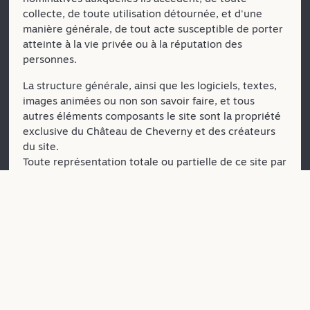
collecte, de toute utilisation détournée, et d'une
manière générale, de tout acte susceptible de porter
atteinte à la vie privée ou à la réputation des
personnes.
La structure générale, ainsi que les logiciels, textes,
images animées ou non son savoir faire, et tous
autres éléments composants le site sont la propriété
exclusive du Château de Cheverny et des créateurs
du site.
Toute représentation totale ou partielle de ce site par
quelque procédé que ce soit, sans l'autorisation
expresse du Château de Cheverny est interdite et
constituerait une contrefaçon sanctionnée par les
articles L.335-2 et suivants du Code de la propriété
intellectuelle. Il en est de même des bases de
données figurant sur le site web, qui sont protégées
par les dispositions de la loi du 1er juillet 1998
portant transposition dans le Code de la propriété
intellectuelle de la directive européenne du 11 mars