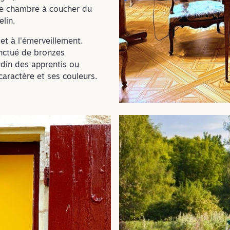
ue chambre à coucher du
elin.
 et à l'émerveillement.
onctué de bronzes
din des apprentis ou
aractère et ses couleurs.