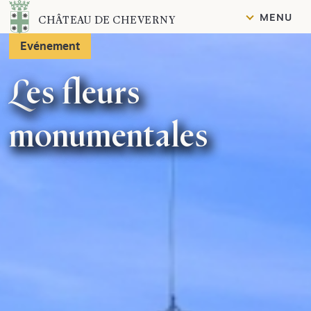
Contenu
MENU
CHÂTEAU DE CHEVERNY
Evénement
Les fleurs
monumentales