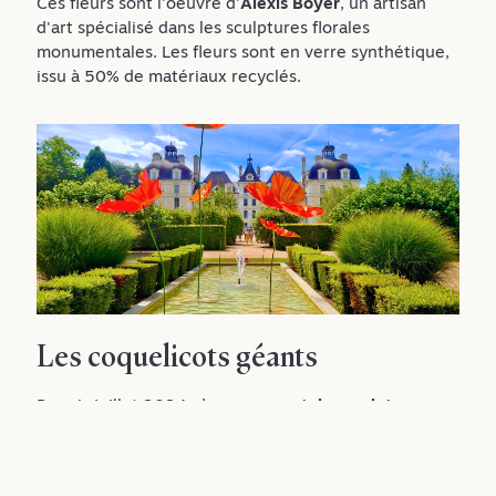
Ces fleurs sont l'oeuvre d'
Alexis Boyer
, un artisan
d'art spécialisé dans les sculptures florales
monumentales. Les fleurs sont en verre synthétique,
issu à 50% de matériaux recyclés.
Les coquelicots géants
Depuis juillet 2024, de
monumentales sculptures en
forme de coquelicots enchantent le jardin des
apprentis
et vous entrainent dans un univers coloré,
entre le château et l'Orangerie.