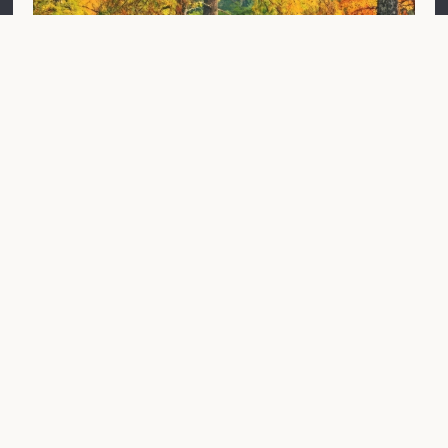
Il parco si tinge di colori
sgargianti e i cipressi calvi
assumono tonalità dorate.
Nel parco, gli alberi secolari si ricoprono di foglie
color rame, mentre i cipressi calvi, curiosità botanica
della tenuta, si tingono di un arancione intenso prima
di perdere i loro aghi sottili.