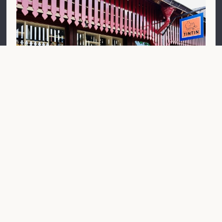
Il negozio ufficiale di Tintin
Dal 2022, un negozio interamente dedicato
all'universo di Tintin vi accoglie prima della
biglietteria (accessibile dal parcheggio). Prolunga la
magia della mostra Les Secrets de Moulinsart e