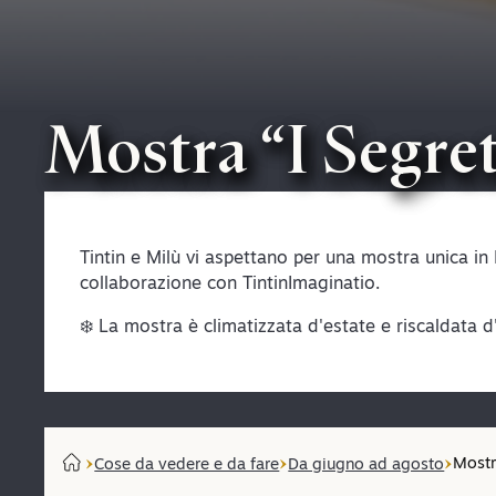
Mostra “I Segret
Tintin e Milù vi aspettano per una mostra unica in F
collaborazione con TintinImaginatio.
❄️ La mostra è climatizzata d'estate e riscaldata d
Mostr
Cose da vedere e da fare
Da giugno ad agosto