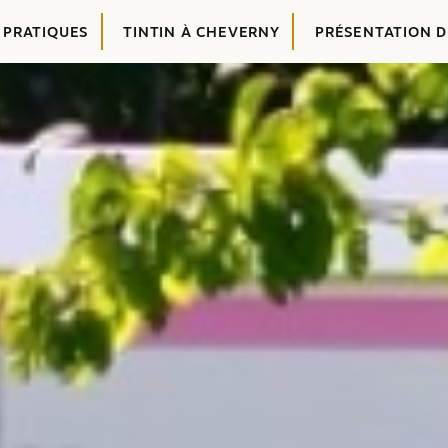
 PRATIQUES
TINTIN À CHEVERNY
PRÉSENTATION 