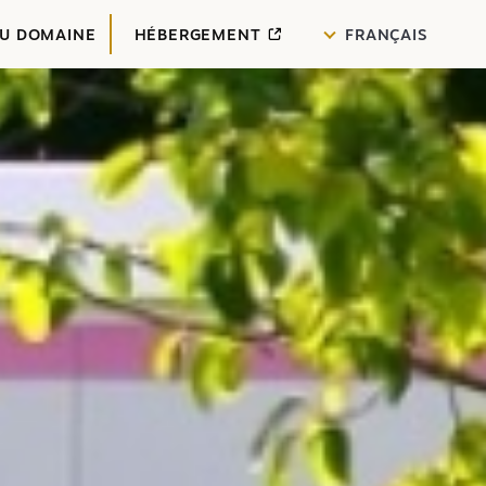
DU DOMAINE
HÉBERGEMENT
FRANÇAIS