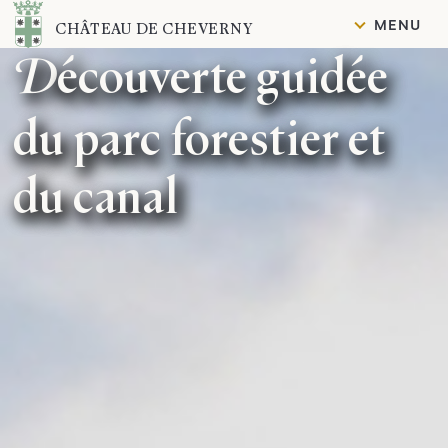
Contenu
MENU
CHÂTEAU DE CHEVERNY
Découverte guidée
du parc forestier et
du canal