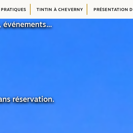
 PRATIQUES
TINTIN À CHEVERNY
PRÉSENTATION 
in, événements…
ans réservation.