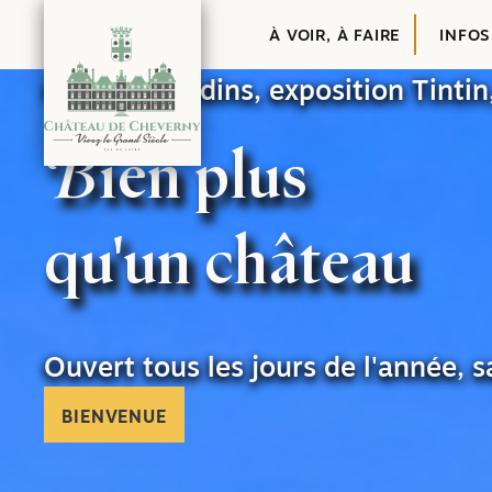
Contenu
À VOIR, À FAIRE
INFOS
Château, jardins, exposition Tint
Bien plus
qu'un château
Ouvert tous les jours de l'année, s
BIENVENUE